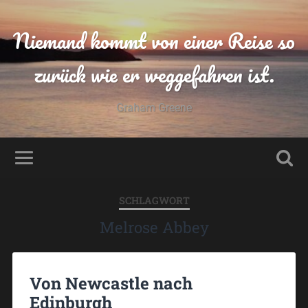
Niemand kommt von einer Reise so
zurück wie er weggefahren ist.
Graham Greene
SCHLAGWORT
Melrose Abbey
Von Newcastle nach
Edinburgh