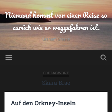
Niemand kommt von einer Reise so
zurück wie er weggefahren ist.
Graham Greene
SCHLAGWORT
Skara Brae
Auf den Orkney-Inseln