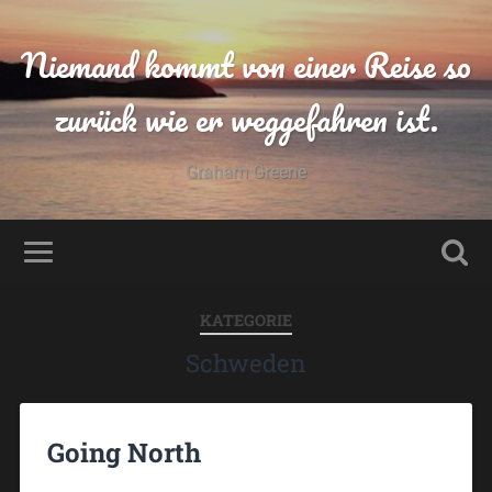
Niemand kommt von einer Reise so
zurück wie er weggefahren ist.
Graham Greene
KATEGORIE
Schweden
Going North