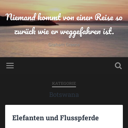
Niemand kommt von einer Reise so
zurück wie er weggefahren ist.
Graham Greene
KATEGORIE
Botswana
Elefanten und Flusspferde