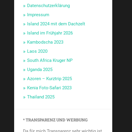
Datenschutzerklärung
Impressum
Island 2024 mit dem Dachzelt
Island im Frühjahr 2026
Kambodscha 2023
Laos 2020
South Africa Kruger NP
Uganda 2025
Azoren – Kurztrip 2025
Kenia Foto-Safari 2023
Thailand 2025
* TRANSPARENZ UND WERBUNG
Da für mich Transparenz sehr wichtig ist,