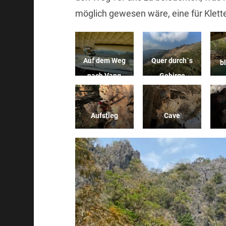
möglich gewesen wäre, eine für Klett
Auf dem Weg
Quer durch´s
b
nach Vang
Gebirge
Vieng
Aufstieg
Cave