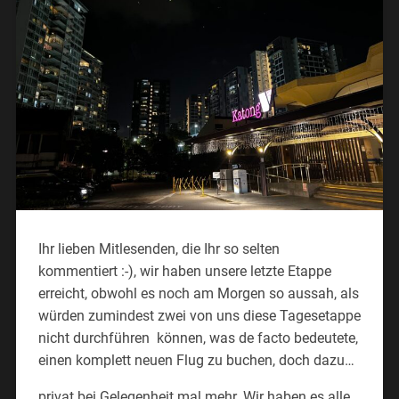
Ihr lieben Mitlesenden, die Ihr so selten
kommentiert :-), wir haben unsere letzte Etappe
erreicht, obwohl es noch am Morgen so aussah, als
würden zumindest zwei von uns diese Tagesetappe
nicht durchführen können, was de facto bedeutete,
einen komplett neuen Flug zu buchen, doch dazu…
privat bei Gelegenheit mal mehr. Wir haben es alle