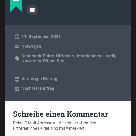
11. September 2021
Norwegen
Dänemark
,
Fähre
,
Hirtshals
,
Jotunheimen
,
Lavrik
,
Norwegen
,
Plöner See
Vorheriger Beitrag
Nächster Beitrag
Schreibe einen Kommentar
Deine E-Mail-Adresse wird nicht veröffentlicht.
Erforderliche Felder sind mit
*
markiert